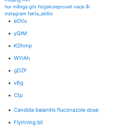
hur många gör högskoleprovet varje år
instagram fakta_ab6ix
eOVu
yQIM
KDhmp
WYiAh
gDZF
vBg
Ctp
Candida balanitis fluconazole dose
Flyttning bil