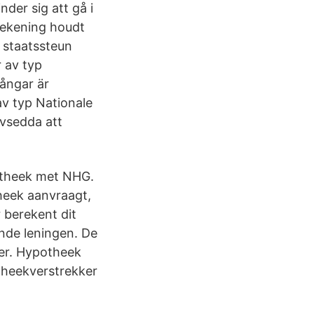
der sig att gå i
 rekening houdt
e staatssteun
r av typ
ångar är
av typ Nationale
avsedda att
otheek met NHG.
theek aanvraagt,
 berekent dit
nde leningen. De
er. Hypotheek
theekverstrekker