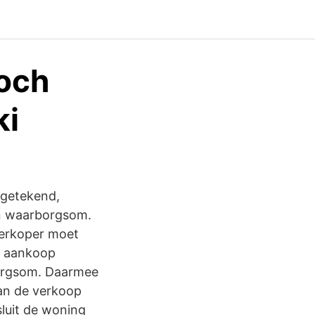
 och
ki
 getekend,
en waarborgsom.
verkoper moet
e aankoop
borgsom. Daarmee
van de verkoop
sluit de woning