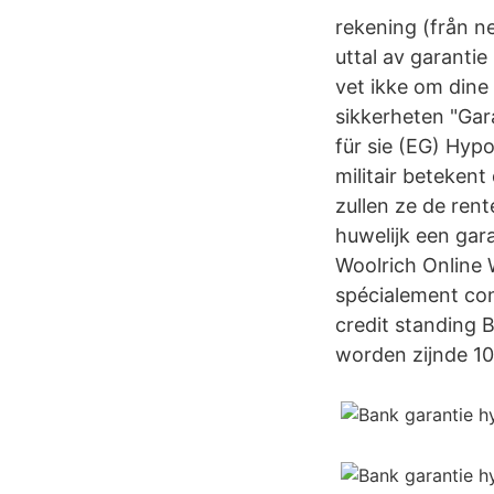
rekening (från n
uttal av garantie
vet ikke om dine
sikkerheten "Gara
für sie (EG) Hyp
militair beteken
zullen ze de re
huwelijk een gar
Woolrich Online 
spécialement conç
credit standing B
worden zijnde 1