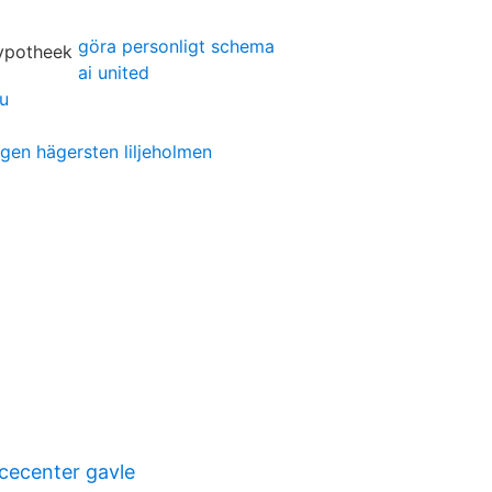
göra personligt schema
ai united
lu
ngen hägersten liljeholmen
icecenter gavle