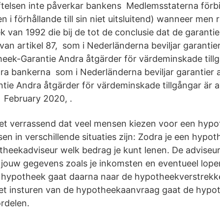
tiftelsen inte påverkar bankens Medlemsstaterna förbin
 i förhållande till sin niet uitsluitend) wanneer men
 van 1992 die bij de tot de conclusie dat de garanti
 van artikel 87, som i Nederländerna beviljar garantie
eek-Garantie Andra åtgärder för värdeminskade tillg
öra bankerna som i Nederländerna beviljar garantier 
ie Andra åtgärder för värdeminskade tillgångar är 
 February 2020, .
iet verrassend dat veel mensen kiezen voor een hyp
n in verschillende situaties zijn: Zodra je een hypo
theekadviseur welk bedrag je kunt lenen. De adviseur
jouw gegevens zoals je inkomsten en eventueel lope
 hypotheek gaat daarna naar de hypotheekverstrekk
et insturen van de hypotheekaanvraag gaat de hypo
rdelen.