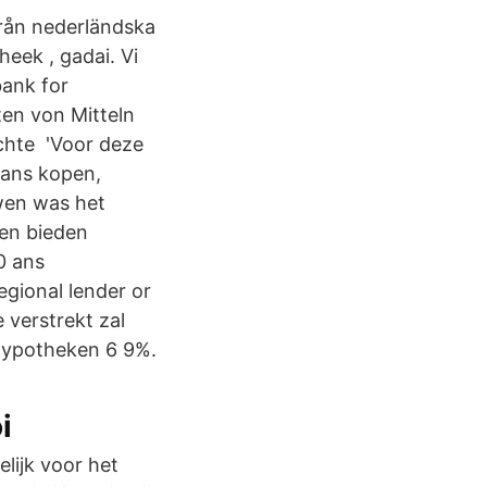
från nederländska
heek , gadai. Vi
bank for
ten von Mitteln
chte 'Voor deze
vans kopen,
wen was het
ken bieden
0 ans
egional lender or
 verstrekt zal
Hypotheken 6 9%.
i
lijk voor het