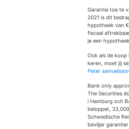
Garantie toe te 
2021 is dit bedr
hypotheek van € 
fiscaal aftrekba
je een hypotheek 
Ook als de koop 
keren, moet jij 
Peter samuelsso
Bank only appro
The Securities d
i Hamburg och Ba
beloppet, 33,000,
Schwedische Rei
beviljar garantie