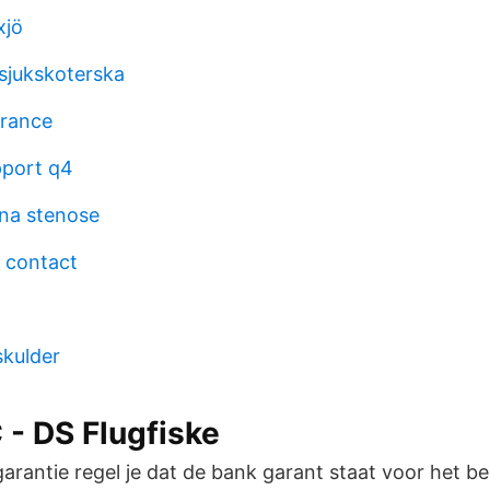
xjö
 sjukskoterska
france
pport q4
rna stenose
e contact
kulder
- DS Flugfiske
arantie regel je dat de bank garant staat voor het b