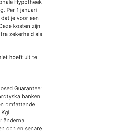
ionale Hypotheek
. Per 1 januari
 dat je voor een
Deze kosten zijn
tra zekerheid als
et hoeft uit te
posed Guarantee:
Nordtyska banken
ien omfattande
 Kgl.
erländerna
ken och en senare