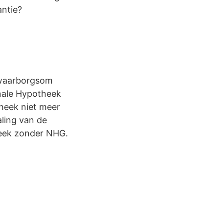
antie?
 waarborgsom
nale Hypotheek
heek niet meer
ling van de
heek zonder NHG.