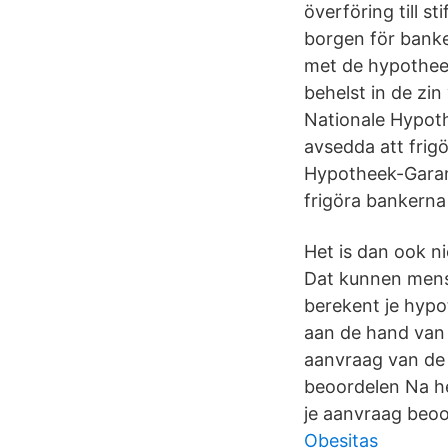
överföring till s
borgen för banken
met de hypotheek
behelst in de zin
Nationale Hypoth
avsedda att frig
Hypotheek-Garant
frigöra bankerna
Het is dan ook n
Dat kunnen mense
berekent je hypo
aan de hand van 
aanvraag van de
beoordelen Na h
je aanvraag beoo
Obesitas