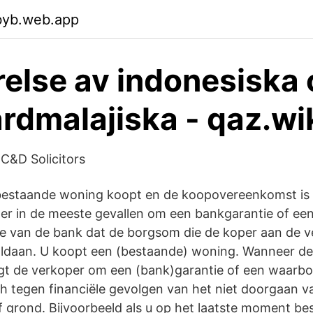
byb.web.app
else av indonesiska
rdmalajiska - qaz.wi
 C&D Solicitors
bestaande woning koopt en de koopovereenkomst is
per in de meeste gevallen om een bankgarantie of e
tie van de bank dat de borgsom die de koper aan de 
oldaan. U koopt een (bestaande) woning. Wanneer d
raagt de verkoper om een (bank)garantie of een waar
ch tegen financiële gevolgen van het niet doorgaan 
 grond. Bijvoorbeeld als u op het laatste moment be