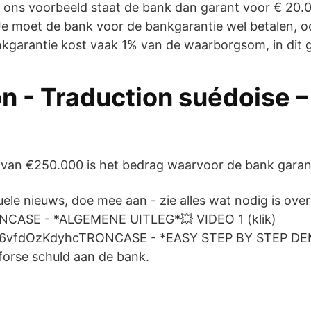
ons voorbeeld staat de bank dan garant voor € 20.000
 Je moet de bank voor de bankgarantie wel betalen, oo
nkgarantie kost vaak 1% van de waarborgsom, in dit 
n - Traduction suédoise –
 van €250.000 is het bedrag waarvoor de bank garan
uele nieuws, doe mee aan - zie alles wat nodig is over
ASE - *ALGEMENE UITLEG*💥 VIDEO 1 (klik)
be/6vfdOzKdyhcTRONCASE - *EASY STEP BY STEP 
forse schuld aan de bank.