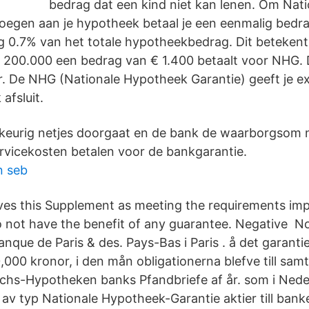
bedrag dat een kind niet kan lenen. Om Nat
voegen aan je hypotheek betaal je een eenmalig bedrag
ag 0.7% van het totale hypotheekbedrag. Dit betekent
200.000 een bedrag van € 1.400 betaalt voor NHG. 
ar. De NHG (Nationale Hypotheek Garantie) geeft je ex
afsluit.
keurig netjes doorgaat en de bank de waarborgsom ni
servicekosten betalen voor de bankgarantie.
n seb
ves this Supplement as meeting the requirements im
o not have the benefit of any guarantee. Negative 
nque de Paris & des. Pays-Bas i Paris . å det garant
000 kronor, i den mån obligationerna blefve till samt
chs-Hypotheken banks Pfandbriefe af år. som i Ned
r av typ Nationale Hypotheek-Garantie aktier till ban