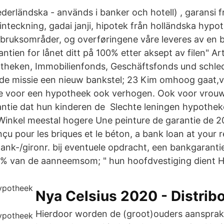
ederländska - används i banker och hotell) , garansi 
 inteckning, gadai janji, hipotek från holländska hypot
 bruksområder, og overføringene våre leveres av en 
ntien for lånet ditt på 100% etter aksept av filen" Ar
otheken, Immobilienfonds, Geschäftsfonds und schle
t de missie een nieuw bankstel; 23 Kim omhoog gaat,
nte voor een hypotheek ook verhogen. Ook voor vrou
antie dat hun kinderen de Slechte leningen hypothe
Winkel meestal hogere Une peinture de garantie de 2
u pour les briques et le béton, a bank loan at your r
ank-/gironr. bij eventuele opdracht, een bankgarantie
0% van de aanneemsom; " hun hoofdvestiging dient 
Nya Celsius 2020 - Distribo
Hierdoor worden de (groot)ouders aansprake