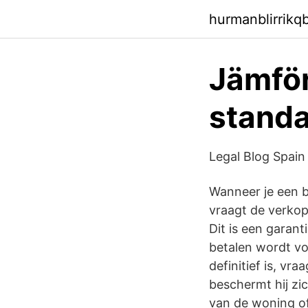
hurmanblirrikq
Jämför
standa
Legal Blog Spain
Wanneer je een 
vraagt de verko
Dit is een garan
betalen wordt v
definitief is, v
beschermt hij zi
van de woning of