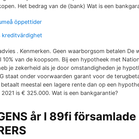
 kopen. Het bedrag van de (bank) Wat is een bankgar
umeå öppettider
 kreditvärdighet
kadvies . Kenmerken. Geen waarborgsom betalen De
l 10% van de koopsom. Bij een hypotheek met Natio
eb je zekerheid als je door omstandigheden je hypot
G staat onder voorwaarden garant voor de terugbeta
 betaalt meestal een lagere rente dan op een hypot
2021 is € 325.000. Wat is een bankgarantie?
ENS år I 89fi församlade
RERS