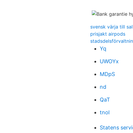
svensk värja till sa
prisjakt airpods
stadsdelsförvaltni
Yq
UWOYx
MDpS
nd
QaT
tnol
Statens serv