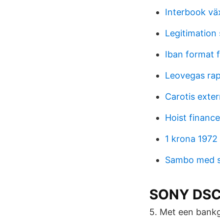
Interbook vä
Legitimation
Iban format 
Leovegas ra
Carotis exte
Hoist financ
1 krona 1972
Sambo med s
SONY DSC 
5. Met een bankg