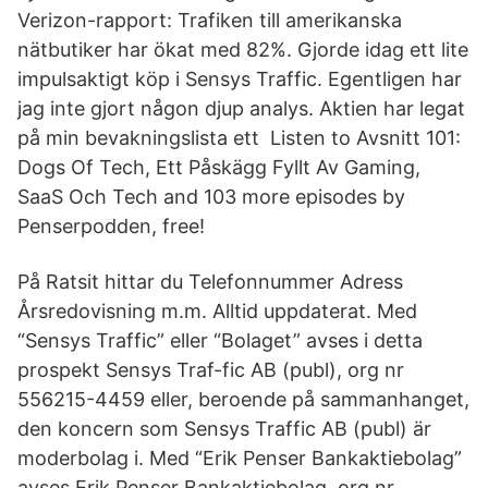
Verizon-rapport: Trafiken till amerikanska
nätbutiker har ökat med 82%. Gjorde idag ett lite
impulsaktigt köp i Sensys Traffic. Egentligen har
jag inte gjort någon djup analys. Aktien har legat
på min bevakningslista ett Listen to Avsnitt 101:
Dogs Of Tech, Ett Påskägg Fyllt Av Gaming,
SaaS Och Tech and 103 more episodes by
Penserpodden, free!
På Ratsit hittar du Telefonnummer Adress
Årsredovisning m.m. Alltid uppdaterat. Med
“Sensys Traffic” eller “Bolaget” avses i detta
prospekt Sensys Traf-fic AB (publ), org nr
556215-4459 eller, beroende på sammanhanget,
den koncern som Sensys Traffic AB (publ) är
moderbolag i. Med “Erik Penser Bankaktiebolag”
avses Erik Penser Bankaktiebolag, org nr