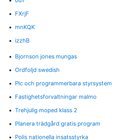
ouY
FXrjF
mnKQK
izzhB
Bjornson jones mungas
Ordfoljd swedish
Plc och programmerbara styrsystem
Fastighetsforvaltningar malmo
Trehjulig moped klass 2
Planera trädgård gratis program
Polis nationella insatsstyrka