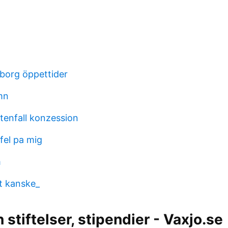
borg öppettider
mn
ttenfall konzession
fel pa mig
m
at kanske_
 stiftelser, stipendier - Vaxjo.se