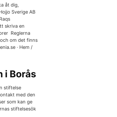
a åt dig,
Hojjo Sverige AB
 Raqs
t skriva en
orer Reglerna
 och om det finns
enia.se · Hem /
 i Borås
n stiftelse
a kontakt med den
lser som kan ge
ernas stiftelsesök