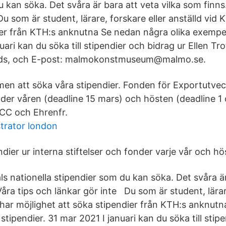
 kan söka. Det svåra är bara att veta vilka som finns
u som är student, lärare, forskare eller anställd vid 
ier från KTH:s anknutna Se nedan några olika exempel
uari kan du söka till stipendier och bidrag ur Ellen Tr
nds, och E-post: malmokonstmuseum@malmo.se.
en att söka våra stipendier. Fonden för Exportutveck
der våren (deadline 15 mars) och hösten (deadline 1 
CC och Ehrenfr.
strator london
ndier ur interna stiftelser och fonder varje vår och hö
ls nationella stipendier som du kan söka. Det svåra ä
Våra tips och länkar gör inte Du som är student, lärar
 har möjlighet att söka stipendier från KTH:s anknut
stipendier. 31 mar 2021 I januari kan du söka till stip