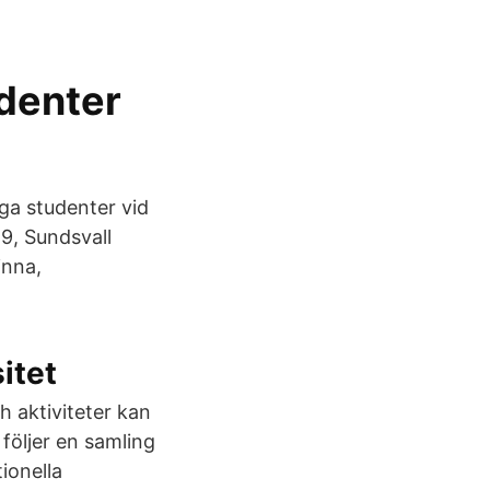
udenter
iga studenter vid
9, Sundsvall
inna,
itet
h aktiviteter kan
följer en samling
ionella