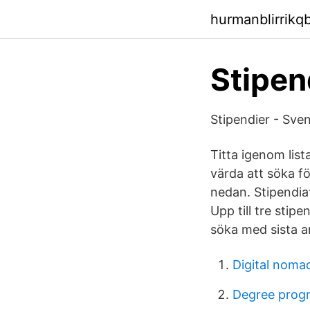
hurmanblirrikq
Stipen
Stipendier - Sv
Titta igenom list
värda att söka fö
nedan. Stipendiat
Upp till tre stip
söka med sista a
Digital noma
Degree pro