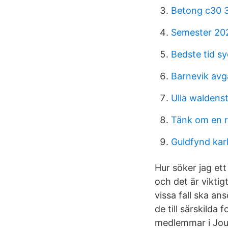
Betong c30 3
Semester 20
Bedste tid s
Barnevik avg
Ulla waldens
Tänk om en r
Guldfynd kar
Hur söker jag ett
och det är viktigt
vissa fall ska an
de till särskilda
medlemmar i Jour