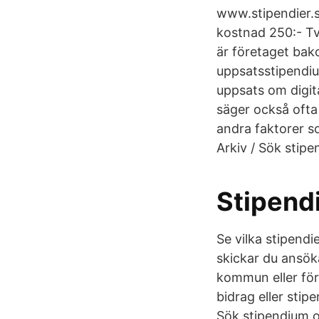
www.stipendier.se
kostnad 250:- Tv
är företaget ba
uppsatsstipendiu
uppsats om digit
säger också ofta
andra faktorer so
Arkiv / Sök stipe
Stipendi
Se vilka stipendie
skickar du ansöka
kommun eller för
bidrag eller stipe
Sök stipendium o