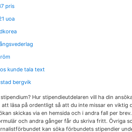
7 pris
21 uoa
ydkorea
ångsvederlag
tröm
os kunde tala text
lstad bergvik
 stipendium? Hur stipendieutdelaren vill ha din ansök
 att läsa på ordentligt så att du inte missar en viktig d
sökan skickas via en hemsida och i andra fall per brev
 formulär och andra gånger får du skriva fritt. Övriga s
nalistförbundet kan söka förbundets stipendier unde