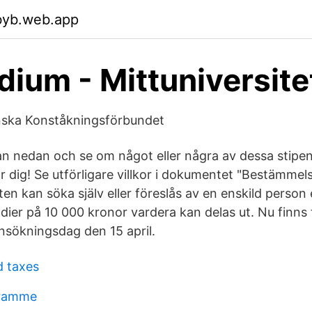
byb.web.app
dium - Mittuniversite
enska Konståkningsförbundet
an nedan och se om något eller några av dessa stipen
r dig! Se utförligare villkor i dokumentet "Bestämmel
en kan söka själv eller föreslås av en enskild person e
endier på 10 000 kronor vardera kan delas ut. Nu finns 
nsökningsdag den 15 april.
d taxes
gramme