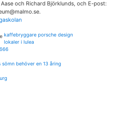
, Aase och Richard Björklunds, och E-post:
eum@malmo.se.
ngaskolan
kaffebryggare porsche design
lokaler i lulea
 666
 sömn behöver en 13 åring
urg