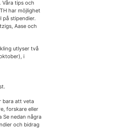
. Våra tips och
KTH har möjlighet
 på stipendier.
otzigs, Aase och
ling utlyser två
oktober), i
st.
r bara att veta
e, forskare eller
na Se nedan några
endier och bidrag