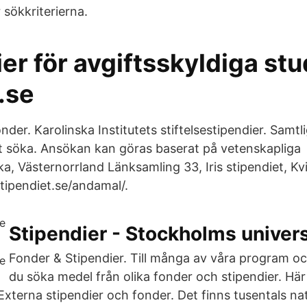
 sökkriterierna.
er för avgiftsskyldiga st
.se
nder. Karolinska Institutets stiftelsestipendier. Samtl
tt söka. Ansökan kan göras baserat på vetenskapliga 
ka, Västernorrland Länksamling 33, Iris stipendiet, Kv
stipendiet.se/andamal/.
Stipendier - Stockholms univers
Fonder & Stipendier. Till många av våra program oc
du söka medel från olika fonder och stipendier. Här 
xterna stipendier och fonder. Det finns tusentals nat