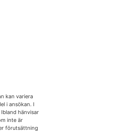
an kan variera
el i ansökan. I
. Ibland hänvisar
om inte är
r förutsättning