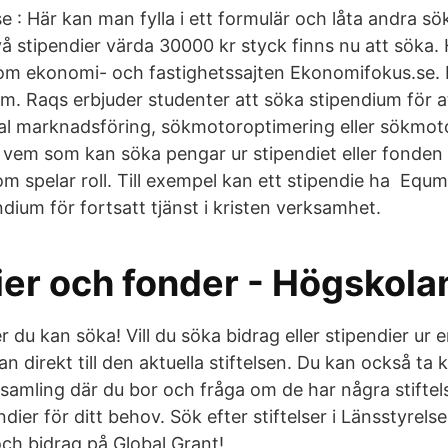
 : Här kan man fylla i ett formulär och låta andra sök
å stipendier värda 30000 kr styck finns nu att söka. 
kom ekonomi- och fastighetssajten Ekonomifokus.se.
m. Raqs erbjuder studenter att söka stipendium för at
al marknadsföring, sökmotoroptimering eller sökmot
 vem som kan söka pengar ur stipendiet eller fonden
m spelar roll. Till exempel kan ett stipendie ha Equm
ndium för fortsatt tjänst i kristen verksamhet.
er och fonder - Högskolan
r du kan söka! Vill du söka bidrag eller stipendier ur e
n direkt till den aktuella stiftelsen. Du kan också t
samling där du bor och fråga om de har några stifte
ndier för ditt behov. Sök efter stiftelser i Länsstyrels
ch bidrag på Global Grant!