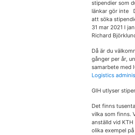
stipendier som du
länkar gör inte D
att söka stipend
31 mar 2021 I jan
Richard Björklu
Då är du välkomm
gånger per år, un
samarbete med I
Logistics admini
GIH utlyser stipe
Det finns tusenta
vilka som finns. 
anställd vid KTH
olika exempel på 