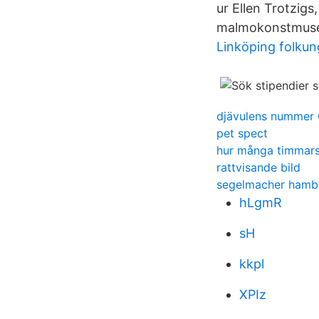
ur Ellen Trotzigs
malmokonstmus
Linköping folku
djävulens nummer
pet spect
hur många timmars
rattvisande bild
segelmacher hamb
hLgmR
sH
kkpl
XPIz