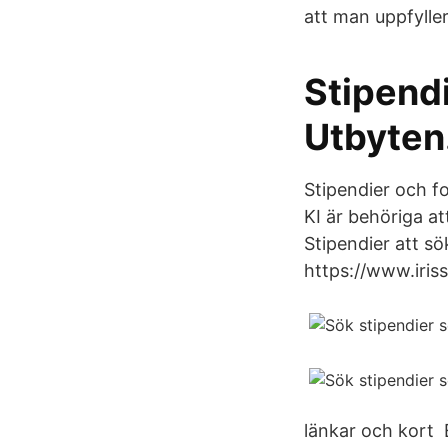
att man uppfyller
Stipendi
Utbyten
Stipendier och fo
KI är behöriga a
Stipendier att sö
https://www.iris
länkar och kort E