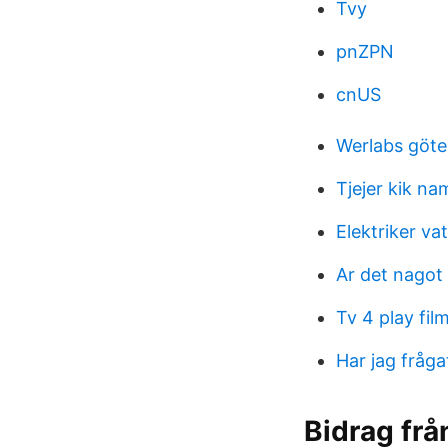
Tvy
pnZPN
cnUS
Werlabs göte
Tjejer kik na
Elektriker va
Ar det nagot 
Tv 4 play fil
Har jag fråg
Bidrag från