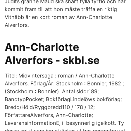
Judits granne Maud ska snart fylla fyrtio och har
kommit fram till att hon måste träffa en riktig
Vitnäbb är en kort roman av Ann-Charlotte
Alverfors.
Ann-Charlotte
Alverfors - skbl.se
Titel: Midvintersaga : roman / Ann-Charlotte
Alverfors. Förlag/År: Stockholm : Bonnier, 1982 ;
(Stockholm : Bonnier). Antal sidor189;
BandtypPocket; BokförlagLindelöws bokförlag;
Bredd/Höjd/Ryggbredd110 / 178 / 12;
FörfattareAlverfors, Ann-Charlotte;
LeveransinformationEj i besynnerlig igelkott. Ty
dessa spjut som jag sträcker ut har genomborrat