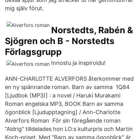
mig själv förut.
Norstedts, Rabén &
Sjögren och B - Norstedts
Förlagsgrupp
Innostu ja inspiroidu!
ANN-CHARLOTTE ALVERFORS återkommer med
en ny spännande roman. Barn av samma 1Q84
[Ljudbok (MP3)] : a novel / Haruki Murakami
Roman engelska MP3, BOOK Barn av samma
ögonblick [Ljudupptagning] / Ann-Charlotte
Alverfors Roman För sin föregående roman
”Aldrig” tilldelades hon LO:s kulturpris och Martin
Koch-priset. Med ”Barn av samma ögonblick” är