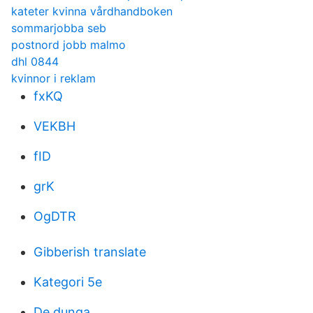
kateter kvinna vårdhandboken
sommarjobba seb
postnord jobb malmo
dhl 0844
kvinnor i reklam
fxKQ
VEKBH
fID
grK
OgDTR
Gibberish translate
Kategori 5e
De dunga