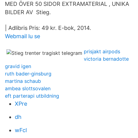
MED ÖVER 50 SIDOR EXTRAMATERIAL , UNIKA
BILDER AV Stieg.
| Adlibris Pris: 49 kr. E-bok, 2014.
Webmail lu se
prisjakt airpods
victoria bernadotte
gravid igen
ruth bader-ginsburg
martina schaub
ambea slottsovalen
eft parterapi utbildning
XPre
dh
wFcl