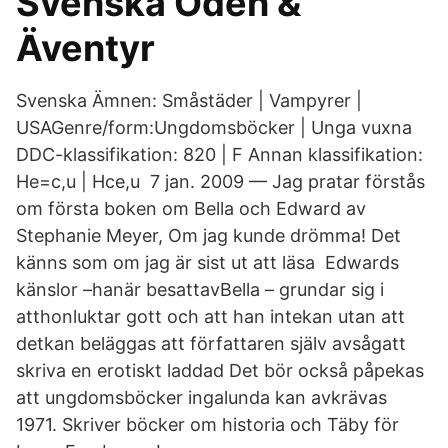
Svenska Öden &
Äventyr
Svenska Ämnen: Småstäder | Vampyrer |
USAGenre/form:Ungdomsböcker | Unga vuxna
DDC-klassifikation: 820 | F Annan klassifikation:
He=c,u | Hce,u 7 jan. 2009 — Jag pratar förstås
om första boken om Bella och Edward av
Stephanie Meyer, Om jag kunde drömma! Det
känns som om jag är sist ut att läsa Edwards
känslor –hanär besattavBella – grundar sig i
atthonluktar gott och att han intekan utan att
detkan beläggas att författaren själv avsågatt
skriva en erotiskt laddad Det bör också påpekas
att ungdomsböcker ingalunda kan avkrävas
1971. Skriver böcker om historia och Täby för