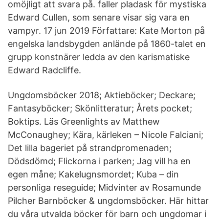
omöjligt att svara på. faller pladask för mystiska
Edward Cullen, som senare visar sig vara en
vampyr. 17 jun 2019 Författare: Kate Morton på
engelska landsbygden anlände på 1860-talet en
grupp konstnärer ledda av den karismatiske
Edward Radcliffe.
Ungdomsböcker 2018; Aktieböcker; Deckare;
Fantasyböcker; Skönlitteratur; Årets pocket;
Boktips. Läs Greenlights av Matthew
McConaughey; Kära, kärleken – Nicole Falciani;
Det lilla bageriet på strandpromenaden;
Dödsdömd; Flickorna i parken; Jag vill ha en
egen måne; Kakelugnsmordet; Kuba – din
personliga reseguide; Midvinter av Rosamunde
Pilcher Barnböcker & ungdomsböcker. Här hittar
du våra utvalda böcker för barn och ungdomar i