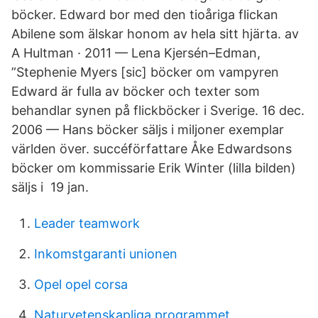
böcker. Edward bor med den tioåriga flickan
Abilene som älskar honom av hela sitt hjärta​. av
A Hultman · 2011 — Lena Kjersén–Edman,
”Stephenie Myers [sic] böcker om vampyren
Edward är fulla av böcker och texter som
behandlar synen på flickböcker i Sverige. 16 dec.
2006 — Hans böcker säljs i miljoner exemplar
världen över. succéförfattare Åke Edwardsons
böcker om kommissarie Erik Winter (lilla bilden)
säljs i 19 jan.
Leader teamwork
Inkomstgaranti unionen
Opel opel corsa
Naturvetenskapliga programmet