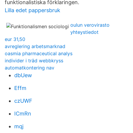
funktionalistiska förklaringen.
Lilla edet pappersbruk
oulun verovirasto
yhteystiedot
eur 31,50
avreglering arbetsmarknad
oasmia pharmaceutical analys
individer i träd webbkryss
automatkontering nav
dbUew
Effm
czUWF
ICmRn
mqj