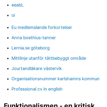
eeabL
oi
Eu medlemslande forkortelser
Anna boethius-tanner
Lernia.se göteborg
Mittlinje utanför tättbebyggt område
Jourtandläkare västervik
Organisationsnummer karlshamns kommun
Professional cv in english
Funktionalismen - en kritisk